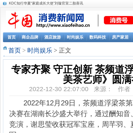
KDC知行华夏“家庭成长大使”刘璇官宣二胎喜讯
首页
商企品牌
酒店旅游
时尚娱乐
数码科技
房产家居
首页
>
时尚娱乐
> 正文
专家齐聚 守正创新 茶频道
美茶艺师》圆满
2022-12-30 22:07:00 来源： 
2022年12月29日，茶频道浮梁茶
决赛在湖南长沙盛大举行，通过酬知音
竞演，谢思莹收获冠军宝座，周芊羽、