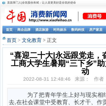
直面掌门人|全筑股份朱斌：让人居更美好是全筑的使命
首页
商企品牌
酒店旅游
时尚娱乐
数码科技
房产家居
首页
>
文化教育
> 正文
“喜迎二十大|永远跟党走，
工商大学生暑期“三下乡”
动
2022-08-31 12:48:46 来源： 
为了把青年学生上好与现实相结
去,在社会课堂中受教育、长才干、作