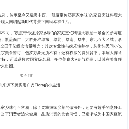
，传承至今又融贯中西。“凯度带你还原家乡味”的家庭烹饪料理大
呈现大国崛起新时代背景下国民幸福生活。
同，“凯度带你还原家乡味”的家庭烹饪料理大赛是一场全民参与度
先，覆盖面广，大赛开辟华东、华北、华南、华中、东北五大区域，形
，全国千亿级次海量曝光；其次专业性与娱乐性并存，从街头民间小吃
正宗美食皆可，包罗万象无所不有；还有权威的资源背书，本届大赛除
支持，还诚邀数位国宴级名厨、多位美食大V参与赛事，以其在美食领
食火出圈。
片来源下厨房用户@Flora的小生活
乡味可不容易，除了要掌握家乡菜的做法外，还要有趁手的烹饪工
合当下消费者追求健康、品质消费的饮食习惯，已逐渐成为中国家庭流