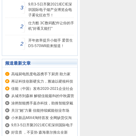
9月3-5日齐聚2021IECIE深
3
圳国际电子烟产业博览会电
子雾化狂欢节！
仕方酷 3C数码配件让你的手
2
机“好看又能打”
开年效率提升小能手 爱普生
2
DS-570WII前来报道！
频道最新文章
高端厨电凯度电器携手下厨房 助力家
乡...
再证科技创新硬实力，雅迪以硬核科技
输...
佳能（中国）发布2020-2021企业社会
责任报告
从城市到森林 解锁佳能最IN的中秋露营
装备
涂鸦智能携手嘉亦科技，助推智能穿戴
产...
关注“她”力量 佳能持续赋能创业市场
小米新品MIX4淘特首发 全网缺货仅淘
特在售
9月3-5日齐聚2021IECIE深圳国际电子
烟...
好音质 ，不妥协 森海塞尔推出全新