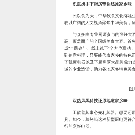
凯度携手下厨房带你还原家乡味
民以食为天，中华饮食文化绵延生息
赛以广阔的人文视角聚焦中华美食，
与众多由专业厨师参与的烹饪大赛不
高、覆盖面广的全国级美食大赛。首
成“全民参与、线上线下”全方位联动
到创意料理，只要能代表家乡的特色
了凯度电器以及下厨房两大品牌鼎力
域的专业造诣，助力各地家乡特色美
图
双热风黑科技还原地道家乡味
工欲善其事必先利其器。想要还原家
具。如今，蒸烤箱这种新型厨电更符
行的烹饪电器。