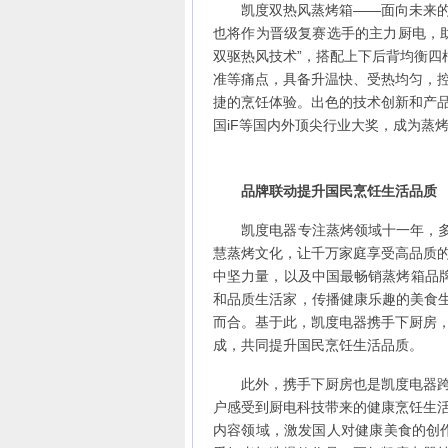
凯度双热风蒸烤箱——面向未来的全
也将作为晋级复赛选手的主力厨电，
双驱热风技术”，搭配上下后背均衡四
准等痛点，具备升温快、受热均匀，
捷的烹饪体验。出色的技术创新和产
国iF等国内外顶尖行业大奖，成为蒸
品牌联动提升国民烹饪生活品质
凯度电器专注蒸烤领域十一年，多年
慧蒸烤文化，让千万家庭享受高品质
中坚力量，以及中国最畅销蒸烤箱品
和品质生活家，传播健康乐趣的美食生
而合。基于此，凯度电器携手下厨房
成，共同提升国民烹饪生活品质。
此外，携手下厨房也是凯度电器跨界
户感受到厨电科技带来的健康烹饪生
内容领域，激发国人对健康美食的创作