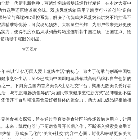
新一代厨电新物种，蒸烤炸焖炖煮烘焙焗样样精通，在本次大赛中
助力选手还原地道家乡味。双热风蒸烤箱采用了凯度行业首创的“逆向
根烤管与高端PID温控系统，解决了传统单热风蒸烤箱烘烤不均控温不
控温精准等优势，可实现免预热、大容量空气炸，为用户带来更好更便
品实力，使得凯度双热风系列蒸烤箱接连斩获中国红顶、德国红点、德
烤箱领域中耀眼的明星。
来以“让亿万国人爱上蒸烤生活”的初心，致力于传承与创新中国智
的健康烹饪生活，至今已成为中国厨电蒸烤领域高端品牌和自主创新的
牌之一。下厨房是国内首席美食&生活社交平台，聚集无数美食爱好者
活，与凯度电器所倡导的“为国民带来健康烹饪新方式”品牌理念不谋
，凭借其平台对精准美食爱好者群体的聚合力，两大国民级品牌相辅相
美食初次探索，旨在通过垂直类美食社区的多场景触达用户，让用
活。未来，凯度电器与下厨房将展开长期合作，不断深入探索美食垂直
热情，形成多元化的“美食+社交”内容生态圈，孵化和鼓励更多美食