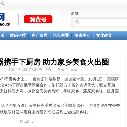
喜讯
新闻
娱乐
数码科技
房产家居
汽车交通
健康生活
文化教育
器携手下厨房 助力家乡美食火出圈
:55:35 来源：
中国消费新闻网
作者： 评论：
0
点击：
于舌尖之上，一直惦记的始终是一道道家常菜。10月1日，高端厨
交App下厨房展示深度合作，依托双方丰富的资源优势，联合开启一
庭烹饪料理大赛，掀起全民美食热潮，寻味家乡，还原家乡味，提升国
了召集五湖四海烹饪高手秀出家乡美味菜谱外，也倡导许多在外奋
要就地取材尝试用身边有限的烹饪器具去做出家乡味。