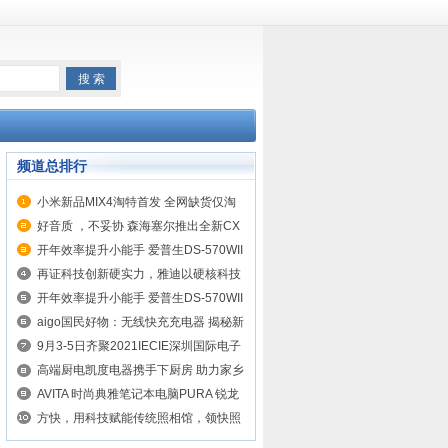
频道总排行
小米新品MIX4淘特首发 全网缺货仅淘
特在售
好音质 ，不妥协 森海塞尔推出全新CX
真无线耳机
开年效率提升小能手 爱普生DS-570WII
前来报道！
再证科技创新硬实力，雅迪以硬核科技
输出中国能量！
开年效率提升小能手 爱普生DS-570WII
前来报道！
aigo国民好物：无线快充充电器 揭秘新
青年的“无线”人生
9月3-5日齐聚2021IECIE深圳国际电子
烟产业博览会电子雾化狂欢节！
高端厨电凯度电器携手下厨房 助力家乡
美食火出圈
AVITA 时尚典雅笔记本电脑PURA 锐龙
系列于京东开卖
方快，用科技赋能传统照相馆，领快照
行业进入新时代