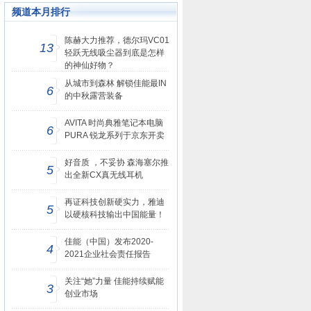
频道本月排行
陈赫大力推荐，德尔玛VC01
13
轻跃无线吸尘器到底是怎样
的神仙好物？
从城市到森林 解锁佳能最IN
6
的中秋露营装备
AVITA 时尚典雅笔记本电脑
6
PURA 锐龙系列于京东开卖
好音质 ，不妥协 森海塞尔推
5
出全新CX真无线耳机
再证科技创新硬实力，雅迪
5
以硬核科技输出中国能量！
佳能（中国）发布2020-
4
2021企业社会责任报告
关注“她”力量 佳能持续赋能
3
创业市场