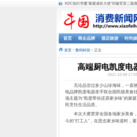
KDC知行华夏“家庭成长大使”刘璇官宣二胎
首页
商企品牌
酒店旅游
时尚
首页
>
数码科技
> 正文
高端厨电凯度电
2021-10-09 17
无论品尝过多少山珍海味，一直烙印
电品牌凯度电器牵手联合国民级美食社
场主题为“凯度带你还原家乡味”的家
民烹饪生活品质。
本次大赛贯穿全国各地家乡美食，除
斗的“打工人”，在思念家乡味道时，