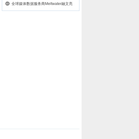
CX...
全球媒体数据服务商Meltwater融文亮
相2...