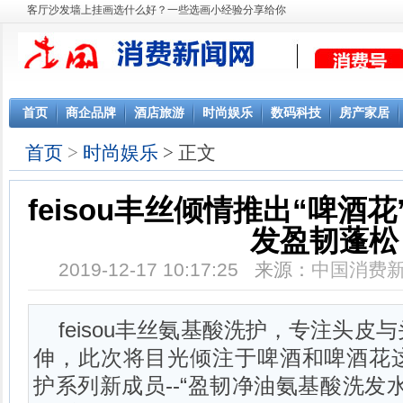
客厅沙发墙上挂画选什么好？一些选画小经验分享给你
首页
商企品牌
酒店旅游
时尚娱乐
数码科技
房产家居
首页
>
时尚娱乐
> 正文
feisou丰丝倾情推出“啤酒
发盈韧蓬松
2019-12-17 10:17:25 来源：
中国消费
feisou丰丝氨基酸洗护，专注头
伸，此次将目光倾注于啤酒和啤酒花
护系列新成员--“盈韧净油氨基酸洗发